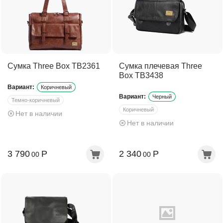
Сумка Three Box TB2361
Сумка плечевая Three
Box TB3438
Вариант:
Коричневый
Вариант:
Черный
Темно-коричневый
Коричневый
Нет в наличии
Нет в наличии
Темно-коричневый
3 790
Р
2 340
Р
00
00