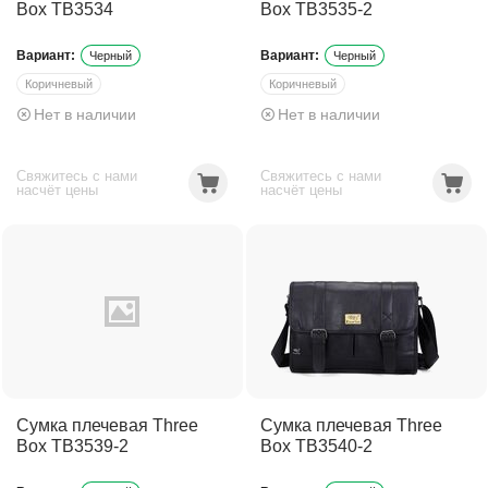
Box TB3534
Box TB3535-2
Вариант:
Вариант:
Черный
Черный
Коричневый
Коричневый
Нет в наличии
Нет в наличии
Темно-коричневый
Темно-коричневый
Свяжитесь с нами
Свяжитесь с нами
насчёт цены
насчёт цены
Сумка плечевая Three
Сумка плечевая Three
Box TB3539-2
Box TB3540-2