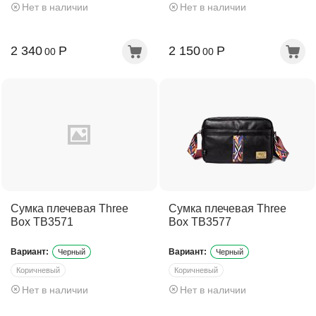
Нет в наличии
Нет в наличии
Темно-коричневый
Темно-коричневый
2 340
Р
2 150
Р
00
00
Сумка плечевая Three
Сумка плечевая Three
Box TB3571
Box TB3577
Вариант:
Вариант:
Черный
Черный
Коричневый
Коричневый
Нет в наличии
Нет в наличии
Темно-коричневый
Темно-коричневый