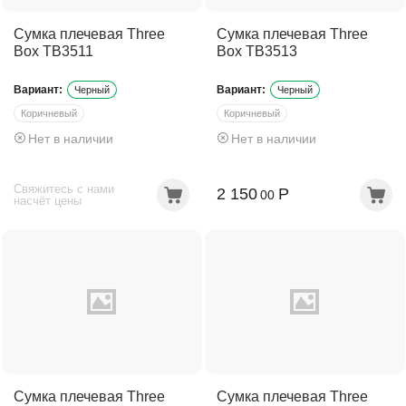
Сумка плечевая Three
Сумка плечевая Three
Box TB3511
Box TB3513
Вариант:
Вариант:
Черный
Черный
Коричневый
Коричневый
Нет в наличии
Нет в наличии
Темно-коричневый
Темно-коричневый
Свяжитесь с нами
2 150
Р
00
насчёт цены
Сумка плечевая Three
Сумка плечевая Three