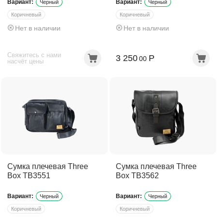
Вариант:
Вариант:
Черный
Черный
Коричневый
Коричневый
Нет в наличии
Нет в наличии
Темно-коричневый
Темно-коричневый
Свяжитесь с нами
3 250
Р
00
насчёт цены
Сумка плечевая Three
Сумка плечевая Three
Box TB3551
Box TB3562
Вариант:
Вариант:
Черный
Черный
Коричневый
Коричневый