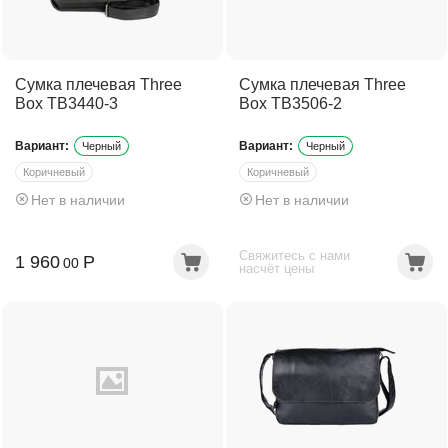
Сумка плечевая Three
Сумка плечевая Three
Box TB3440-3
Box TB3506-2
Вариант:
Вариант:
Черный
Черный
Коричневый
Коричневый
Нет в наличии
Нет в наличии
Темно-коричневый
Темно-коричневый
Свяжитесь с нами
1 960
Р
00
насчёт цены