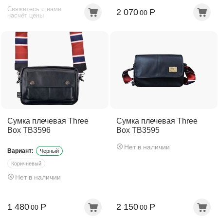
Свяжитесь с нами
2 070
Р
00
насчёт цены
Сумка плечевая Three
Сумка плечевая Three
Box TB3596
Box TB3595
Нет в наличии
Вариант:
Черный
Коричневый
Нет в наличии
Темно-коричневый
1 480
Р
2 150
Р
00
00