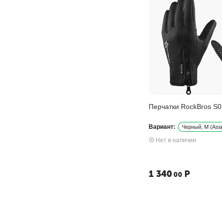
Перчатки RockBros S0
Вариант:
Черный, M (Asia
Нет в наличии
1 340
Р
00