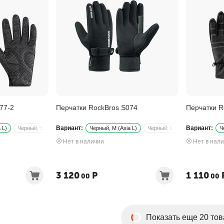
77-2
Перчатки RockBros S074
Перчатки R
Вариант:
Вариант:
 L)
Черный, S (Asia M)
Черный, M (Asia L)
Черный, L (Asia XL)
Черный
Ч
Нет в наличии
Нет в нал
3 120
Р
1 110
00
00
Показать еще 20 то