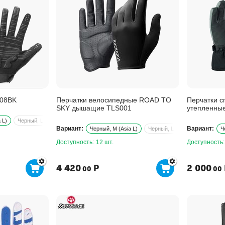
208BK
Перчатки велосипедные ROAD TO
Перчатки с
SKY дышащие TLS001
утепленные
светоотра
 L)
Черный, L (Asia XL)
Черный, S (Asia M)
Черный, XL (Asia XXL)
Черный,
Вариант:
Вариант:
Черный, M (Asia L)
Черный, L (Asia XL)
Черный
Ч
Доступность:
12 шт.
Доступность:
4 420
Р
2 000
00
00