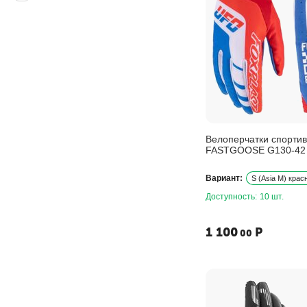
Велоперчатки спорти
FASTGOOSE G130-42
Вариант:
S (Asia M) крас
Доступность:
10 шт.
1 100
Р
00