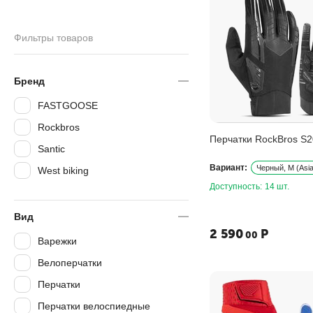
Фильтры товаров
Бренд
FASTGOOSE
Rockbros
Перчатки RockBros S
Santic
Вариант:
Черный, M (Asia
West biking
Доступность:
14 шт.
Вид
2 590
Р
00
Варежки
Велоперчатки
Перчатки
Перчатки велоспиедные