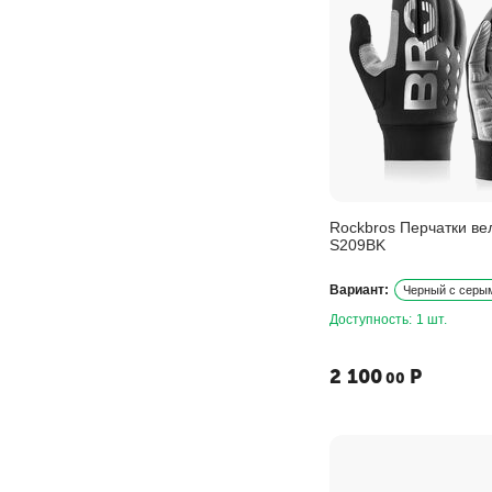
Rockbros Перчатки в
S209BK
Вариант:
Черный с серым
Доступность:
1 шт.
2 100
Р
00