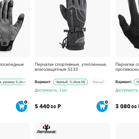
елосипедные
Перчатки спортивные, утепленные,
Перчатки с
влагозащитные S133
противоско
амортизир
Вариант:
Вариант:
, размер S (Asia M)
Черный, XL (Asia XXL)
Черный, S (Asia M)
Черный, XS (asia S)
Черный, L (Asia XL)
Черный/серый,
Черный
Ч
Доступность:
1 шт.
Доступность:
5 440
Р
3 080
00
00