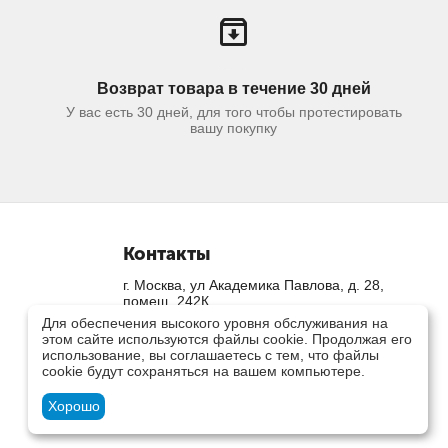
Возврат товара в течение 30 дней
У вас есть 30 дней, для того чтобы протестировать
вашу покупку
Контакты
г. Москва, ул Академика Павлова, д. 28,
помещ. 242К
+7 (499) 703-41-03
Для обеспечения высокого уровня обслуживания на
этом сайте используются файлы cookie. Продолжая его
Пн-Вс 9.00 - 18.00
использование, вы соглашаетесь с тем, что файлы
sales@digit-style.ru
cookie будут сохраняться на вашем компьютере.
Посмотреть на карте
Хорошо