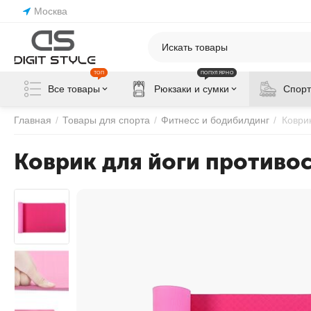
Москва
ТОП
ПОПУЛЯРНО
Все товары
Рюкзаки и сумки
Спорт
Главная
/
Товары для спорта
/
Фитнесс и бодибилдинг
/
Коври
Коврик для йоги противос