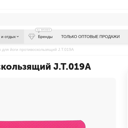
ALL BRANDS
 и отдых
Бренды
ТОЛЬКО ОПТОВЫЕ ПРОДАЖИ
к для йоги противоскользящий J.T.019A
кользящий J.T.019A