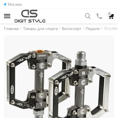
Москва
0
Главная
/
Товары для спорта
/
Велоспорт
/
Педали
/
Rockbr