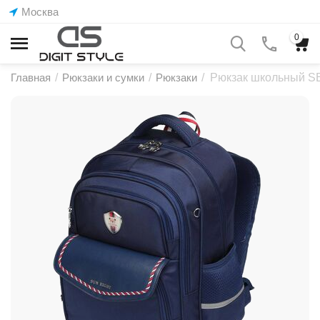
Москва
0
Главная
/
Рюкзаки и сумки
/
Рюкзаки
/
Рюкзак школьный S