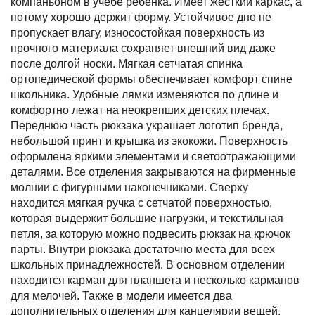
компаньоном в учебе ребенка. Имеет жесткий каркас, а
потому хорошо держит форму. Устойчивое дно не
пропускает влагу, износостойкая поверхность из
прочного материала сохраняет внешний вид даже
после долгой носки. Мягкая сетчатая спинка
ортопедической формы обеспечивает комфорт спине
школьника. Удобные лямки изменяются по длине и
комфортно лежат на неокрепших детских плечах.
Переднюю часть рюкзака украшает логотип бренда,
небольшой принт и крышка из экокожи. Поверхность
оформлена яркими элементами и светоотражающими
деталями. Все отделения закрываются на фирменные
молнии с фигурными наконечниками. Сверху
находится мягкая ручка с сетчатой поверхностью,
которая выдержит большие нагрузки, и текстильная
петля, за которую можно подвесить рюкзак на крючок
парты. Внутри рюкзака достаточно места для всех
школьных принадлежностей. В основном отделении
находится карман для планшета и несколько карманов
для мелочей. Также в модели имеется два
дополнительных отделения для канцелярии вещей,