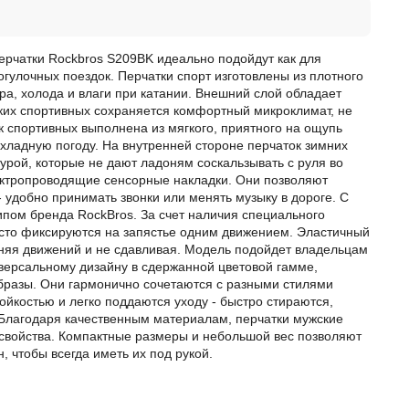
рчатки Rockbros S209BK идеально подойдут как для
гулочных поездок. Перчатки спорт изготовлены из плотного
ра, холода и влаги при катании. Внешний слой обладает
ких спортивных сохраняется комфортный микроклимат, не
к спортивных выполнена из мягкого, приятного на ощупь
охладную погоду. На внутренней стороне перчаток зимних
рой, которые не дают ладоням соскальзывать с руля во
ектропроводящие сенсорные накладки. Они позволяют
удобно принимать звонки или менять музыку в дороге. С
пом бренда RockBros. За счет наличия специального
осто фиксируются на запястье одним движением. Эластичный
сняя движений и не сдавливая. Модель подойдет владельцам
версальному дизайну в сдержанной цветовой гамме,
бразы. Они гармонично сочетаются с разными стилями
йкостью и легко поддаются уходу - быстро стираются,
. Благодаря качественным материалам, перчатки мужские
свойства. Компактные размеры и небольшой вес позволяют
, чтобы всегда иметь их под рукой.