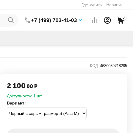
Где купить
Новинки
0
+7 (499) 703-41-03
КОД:
4680089718285
2 100
00
Р
Доступность:
1 шт.
Вариант: