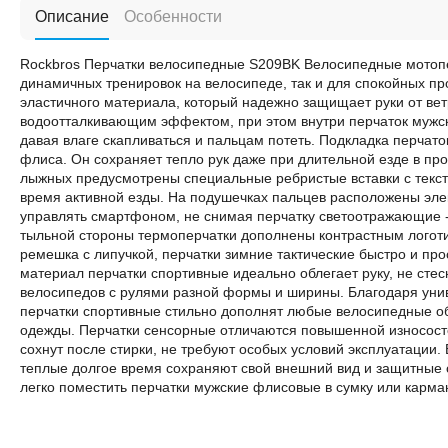
Описание
Особенности
Rockbros Перчатки велосипедные S209BK Велосипедные мотопе
динамичных тренировок на велосипеде, так и для спокойных про
эластичного материала, который надежно защищает руки от вет
водоотталкивающим эффектом, при этом внутри перчаток мужс
давая влаге скапливаться и пальцам потеть. Подкладка перчато
флиса. Он сохраняет тепло рук даже при длительной езде в пр
лыжных предусмотрены специальные ребристые вставки с тексту
время активной езды. На подушечках пальцев расположены эл
управлять смартфоном, не снимая перчатку светоотражающие - 
тыльной стороны термоперчатки дополнены контрастным логоти
ремешка с липучкой, перчатки зимние тактические быстро и пр
материал перчатки спортивные идеально облегает руку, не сте
велосипедов с рулями разной формы и ширины. Благодаря уни
перчатки спортивные стильно дополнят любые велосипедные о
одежды. Перчатки сенсорные отличаются повышенной износосто
сохнут после стирки, не требуют особых условий эксплуатации
теплые долгое время сохраняют свой внешний вид и защитные 
легко поместить перчатки мужские флисовые в сумку или карман